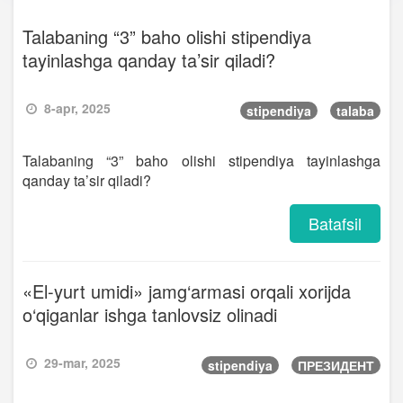
Talabaning “3” baho olishi stipendiya
tayinlashga qanday ta’sir qiladi?
8-apr, 2025
stipendiya
talaba
Talabaning “3” baho olishi stipendiya tayinlashga
qanday ta’sir qiladi?
Batafsil
«El-yurt umidi» jamg‘armasi orqali xorijda
o‘qiganlar ishga tanlovsiz olinadi
29-mar, 2025
stipendiya
ПРЕЗИДЕНТ