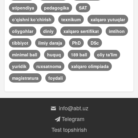
stipendiya
pedagogika
SAT
o‘qishni ko‘chirish
texnikum
xalqaro yutuqlar
oliygohlar
diniy
xalqaro sertifikat
imtihon
tibbiyot
ilmiy daraja
PhD
DSc
minimal ball
huquq
189 ball
oliy ta'lim
yuridik
ruxsatnoma
xalqaro olimpiada
magistratura
foydali
info@abt.uz
Telegram
Test topshirish