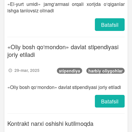
«El-yurt umidi» jamg‘armasi orqali xorijda o‘qiganlar
ishga tanlovsiz olinadi
Batafsil
«Oliy bosh qo‘mondon» davlat stipendiyasi
joriy etiladi
29-mar, 2025
stipendiya
harbiy oliygohlar
«Oliy bosh qo‘mondon» davlat stipendiyasi joriy etiladi
Batafsil
Kontrakt narxi oshishi kutilmoqda