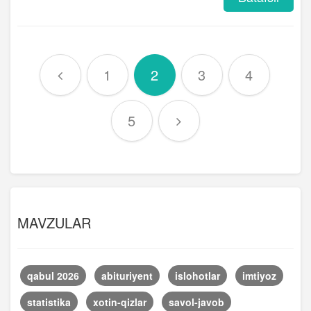
1
2
3
4
5
MAVZULAR
qabul 2026
abituriyent
islohotlar
imtiyoz
statistika
xotin-qizlar
savol-javob