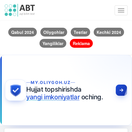
Toggl
navig
Qabul 2024
Oliygohlar
Testlar
Kechki 2024
Yangiliklar
Reklama
MY.OLIYGOH.UZ
Hujjat topshirishda
yangi imkoniyatlar
oching.