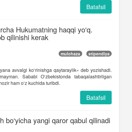
Batafsil
ozircha Hukumatning haqqi yo‘q.
b qilinishi kerak
mulohaza
stipendiya
i yana avvalgi ko‘rinishga qaytaraylik» deb yozishadi.
lmayman. Sababi O‘zbekistonda tabaqalashtirilgan
 hozir ham o‘z kuchida turibdi.
Batafsil
h bo‘yicha yangi qaror qabul qilinadi