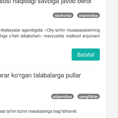
asosi haqidagi savolga javob berdi
islohotlar
stipendiya
atsiyalar agentligida «Oliy ta'lim muassasalarining
shga o‘tish istiqbollari» mavzusida matbuot anjumani
Batafsil
arar ko‘rgan talabalarga pullar
stipendiya
yangiliklar
si ta'lim tizimi masalalariga bag‘ishlandi.