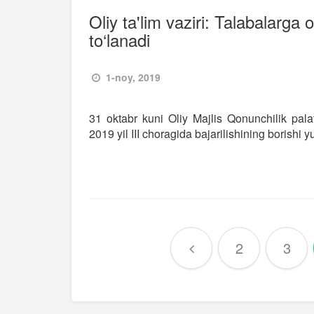
Oliy ta'lim vaziri: Talabalarga
to‘lanadi
1-noy, 2019
31 oktabr kuni Oliy Majlis Qonunchilik palat
2019 yil III choragida bajarilishining borishi
2
3