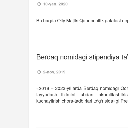
10-yan, 2020
Bu haqda Oliy Majlis Qonunchilik palatasi de
Berdaq nomidagi stipendiya ta’s
2-noy, 2019
«2019 – 2023-yillarda Berdaq nomidagi Qoraq
tayyorlash tizimini tubdan takomillashtir
kuchaytirish chora-tadbirlari to‘g‘risida»gi P