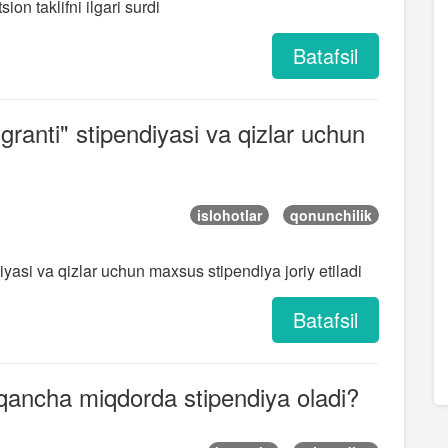
on taklifni ilgari surdi
Batafsil
granti" stipendiyasi va qizlar uchun
islohotlar
qonunchilik
yasi va qizlar uchun maxsus stipendiya joriy etiladi
Batafsil
r qancha miqdorda stipendiya oladi?