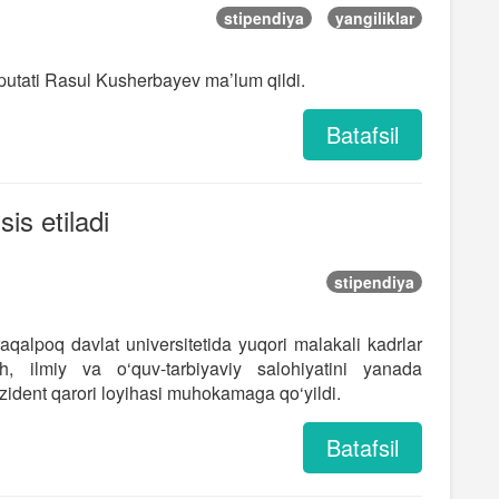
stipendiya
yangiliklar
putati Rasul Kusherbayev ma’lum qildi.
Batafsil
is etiladi
stipendiya
alpoq davlat universitetida yuqori malakali kadrlar
ish, ilmiy va o‘quv-tarbiyaviy salohiyatini yanada
rezident qarori loyihasi muhokamaga qo‘yildi.
Batafsil