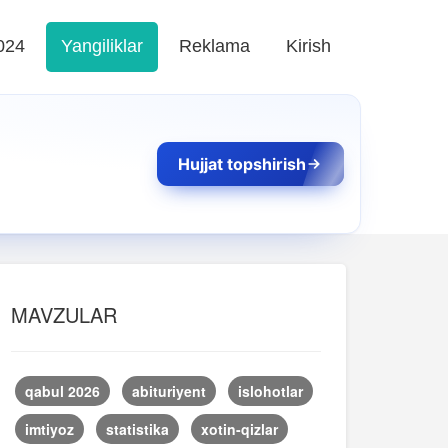
024
Yangiliklar
Reklama
Kirish
Hujjat topshirish
MAVZULAR
qabul 2026
abituriyent
islohotlar
imtiyoz
statistika
xotin-qizlar