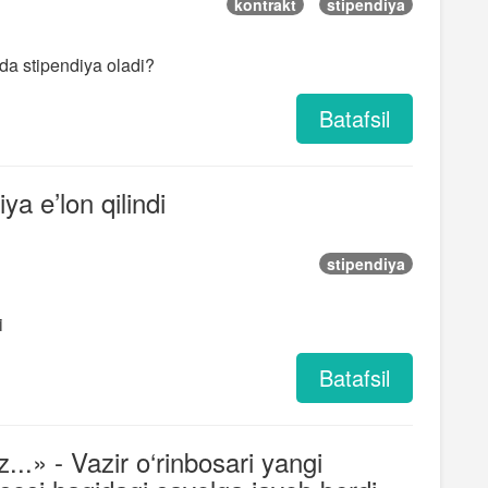
kontrakt
stipendiya
da stipendiya oladi?
Batafsil
ya e’lon qilindi
stipendiya
i
Batafsil
..» - Vazir o‘rinbosari yangi