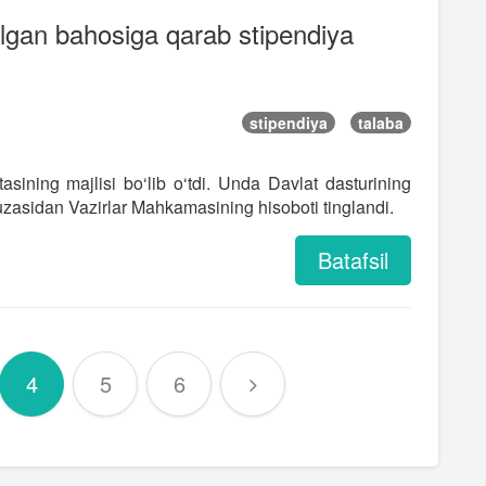
 olgan bahosiga qarab stipendiya
stipendiya
talaba
asining majlisi bo‘lib o‘tdi. Unda Davlat dasturining
 yuzasidan Vazirlar Mahkamasining hisoboti tinglandi.
Batafsil
4
5
6