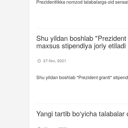
Prezidentlikka nomzod talabalarga oid sensatsi
Shu yildan boshlab "Prezident 
maxsus stipendiya joriy etiladi
27-fev, 2021
Shu yildan boshlab "Prezident granti" stipendi
Yangi tartib bo‘yicha talabala