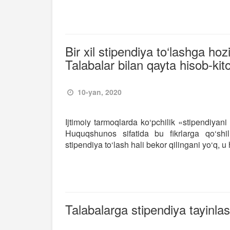
Bir xil stipendiya to‘lashga h
Talabalar bilan qayta hisob-kito
10-yan, 2020
Ijtimoiy tarmoqlarda ko‘pchilik «stipendiyan
Huquqshunos sifatida bu fikrlarga qo‘shi
stipendiya to‘lash hali bekor qilingani yo‘q, u
Talabalarga stipendiya tayinlas