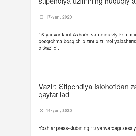
stipendiya tizimining huquqiy 
17-yan, 2020
16 yanvar kuni Axborot va ommaviy kommunik
bosqichma-bosqich o‘zini-o‘zi moliyalashtiri
o‘tkazildi.
Vazir: Stipendiya islohotidan z
qaytariladi
14-yan, 2020
Yoshlar press-klubining 13 yanvardagi sessiya