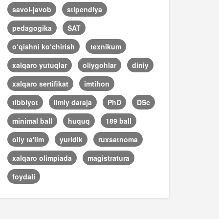
savol-javob
stipendiya
pedagogika
SAT
o‘qishni ko‘chirish
texnikum
xalqaro yutuqlar
oliygohlar
diniy
xalqaro sertifikat
imtihon
tibbiyot
ilmiy daraja
PhD
DSc
minimal ball
huquq
189 ball
oliy ta'lim
yuridik
ruxsatnoma
xalqaro olimpiada
magistratura
foydali