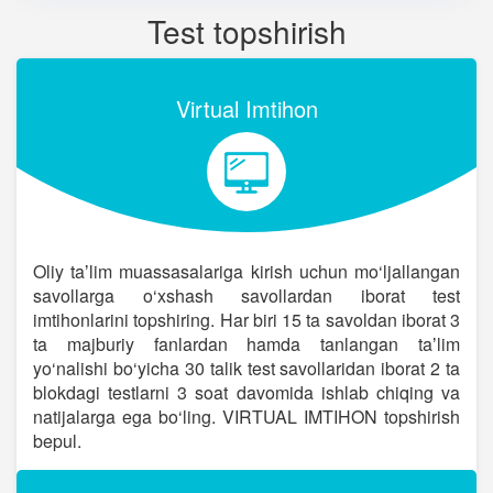
Test topshirish
Virtual Imtihon
Oliy taʼlim muassasalariga kirish uchun mo‘ljallangan
savollarga o‘xshash savollardan iborat test
imtihonlarini topshiring. Har biri 15 ta savoldan iborat 3
ta majburiy fanlardan hamda tanlangan taʼlim
yo‘nalishi bo‘yicha 30 talik test savollaridan iborat 2 ta
blokdagi testlarni 3 soat davomida ishlab chiqing va
natijalarga ega bo‘ling. VIRTUAL IMTIHON topshirish
bepul.