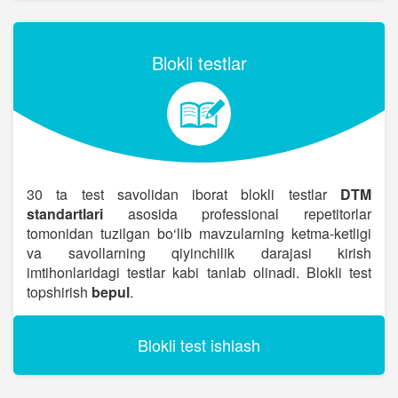
Blokli testlar
30 ta test savolidan iborat blokli testlar
DTM
standartlari
asosida professional repetitorlar
tomonidan tuzilgan bo‘lib mavzularning ketma-ketligi
va savollarning qiyinchilik darajasi kirish
imtihonlaridagi testlar kabi tanlab olinadi. Blokli test
topshirish
bepul
.
Blokli test ishlash