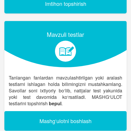
Imtihon topshirish
Mavzuli testlar
Tanlangan fanlardan mavzulashtirilgan yoki aralash
testlarni ishlagan holda bilimingizni mustahkamlang.
Savollar soni ixtiyoriy bo‘lib, natijalar test yakunida
yoki test davomida ko‘rsatiladi. MASHG‘ULOT
testlarini topshirish
bepul
.
Mashg‘ulotni boshlash