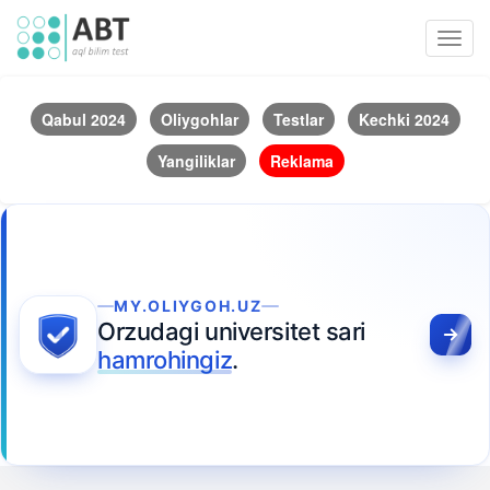
Toggl
navig
Qabul 2024
Oliygohlar
Testlar
Kechki 2024
Yangiliklar
Reklama
MY.OLIYGOH.UZ
Orzudagi universitet sari
hamrohingiz
.