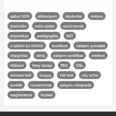
qabul 2026
abituriyent
islohotlar
imtiyoz
statistika
xotin-qizlar
savol-javob
stipendiya
pedagogika
SAT
o‘qishni ko‘chirish
texnikum
xalqaro yutuqlar
oliygohlar
diniy
xalqaro sertifikat
imtihon
tibbiyot
ilmiy daraja
PhD
DSc
minimal ball
huquq
189 ball
oliy ta'lim
yuridik
ruxsatnoma
xalqaro olimpiada
magistratura
foydali