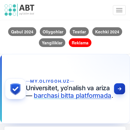
Toggl
navig
Qabul 2024
Oliygohlar
Testlar
Kechki 2024
Yangiliklar
Reklama
MY.OLIYGOH.UZ
Universitet, yo‘nalish va ariza
—
barchasi bitta platformada
.