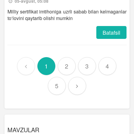
05-avgust, 05:08
Milliy sertifikat imtihoniga uzrli sabab bilan kelmaganlar
to‘lovini qaytarib olishi mumkin
Batafsil
1
2
3
4
5
MAVZULAR