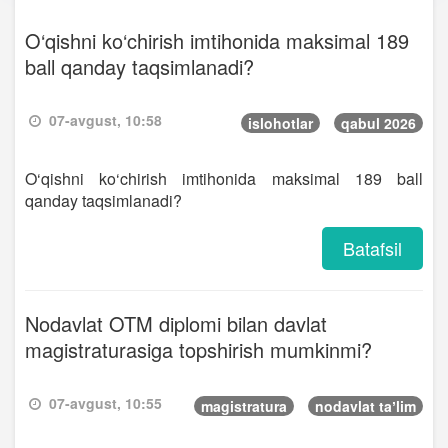
O‘qishni ko‘chirish imtihonida maksimal 189
ball qanday taqsimlanadi?
07-avgust, 10:58
islohotlar
qabul 2026
O‘qishni ko‘chirish imtihonida maksimal 189 ball
qanday taqsimlanadi?
Batafsil
Nodavlat OTM diplomi bilan davlat
magistraturasiga topshirish mumkinmi?
07-avgust, 10:55
magistratura
nodavlat taʼlim