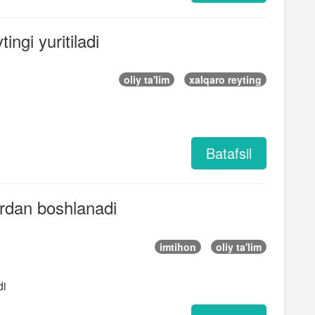
tingi yuritiladi
oliy ta'lim
xalqaro reyting
Batafsil
rdan boshlanadi
imtihon
oliy ta'lim
di