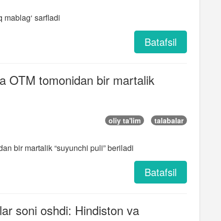
q mablag‘ sarfladi
Batafsil
ga OTM tomonidan bir martalik
oliy ta'lim
talabalar
 bir martalik “suyunchi puli” beriladi
Batafsil
ar soni oshdi: Hindiston va