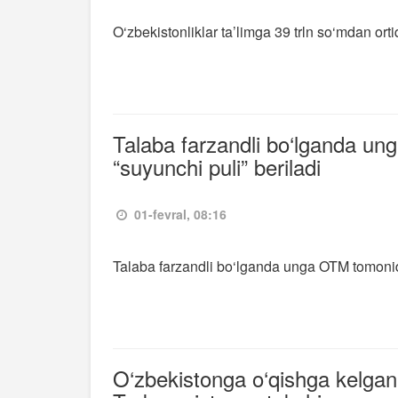
O‘zbekistonliklar ta’limga 39 trln so‘mdan orti
Talaba farzandli bo‘lganda un
“suyunchi puli” beriladi
01-fevral, 08:16
Talaba farzandli bo‘lganda unga OTM tomonidan
O‘zbekistonga o‘qishga kelganl