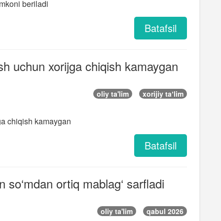
mkoni beriladi
Batafsil
‘qish uchun xorijga chiqish kamaygan
oliy ta'lim
xorijiy taʼlim
ijga chiqish kamaygan
Batafsil
rln so‘mdan ortiq mablag‘ sarfladi
oliy ta'lim
qabul 2026