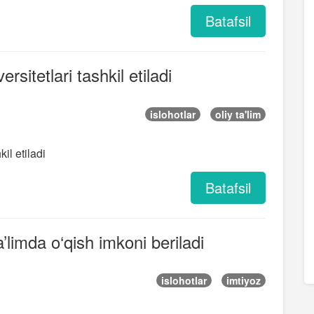
Batafsil
ersitetlari tashkil etiladi
islohotlar
oliy ta'lim
kil etiladi
Batafsil
limda o‘qish imkoni beriladi
islohotlar
imtiyoz