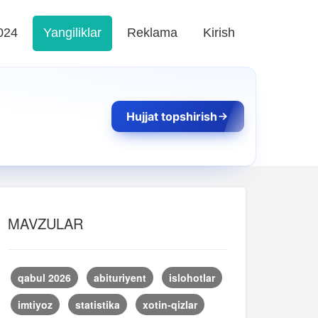
024
Yangiliklar
Reklama
Kirish
Hujjat topshirish
MAVZULAR
qabul 2026
abituriyent
islohotlar
imtiyoz
statistika
xotin-qizlar