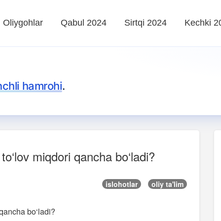
Oliygohlar
Qabul 2024
Sirtqi 2024
Kechki 2
nchli hamrohi
.
 to‘lov miqdori qancha bo‘ladi?
islohotlar
oliy ta'lim
i qancha bo‘ladi?