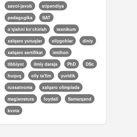
savol-javob
stipendiya
pedagogika
SAT
o‘qishni ko‘chirish
texnikum
xalqaro yutuqlar
oliygohlar
diniy
xalqaro sertifikat
imtihon
tibbiyot
ilmiy daraja
PhD
DSc
huquq
oliy ta'lim
yuridik
ruxsatnoma
xalqaro olimpiada
magistratura
foydali
Samarqand
kvota