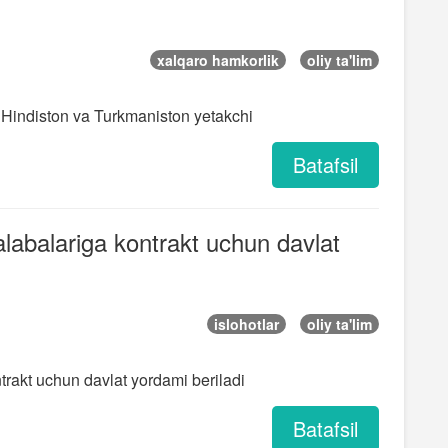
xalqaro hamkorlik
oliy ta'lim
 Hindiston va Turkmaniston yetakchi
Batafsil
alabalariga kontrakt uchun davlat
islohotlar
oliy ta'lim
ntrakt uchun davlat yordami beriladi
Batafsil