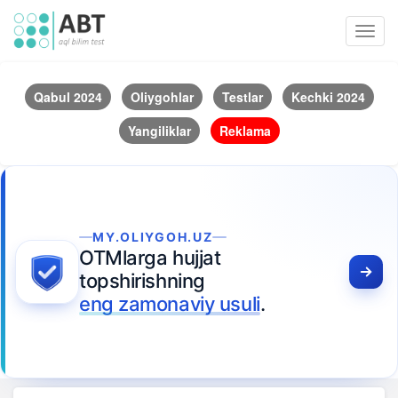
Toggl
navig
Qabul 2024
Oliygohlar
Testlar
Kechki 2024
Yangiliklar
Reklama
MY.OLIYGOH.UZ
OTMlarga hujjat
topshirishning
eng zamonaviy usuli
.