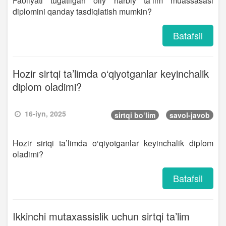
Faoliyati tugatilgan oliy harbiy ta’lim muassasasi
diplomini qanday tasdiqlatish mumkin?
Batafsil
Hozir sirtqi ta’limda o‘qiyotganlar keyinchalik
diplom oladimi?
16-iyn, 2025
sirtqi bo‘lim
savol-javob
Hozir sirtqi ta’limda o‘qiyotganlar keyinchalik diplom
oladimi?
Batafsil
Ikkinchi mutaxassislik uchun sirtqi ta’lim