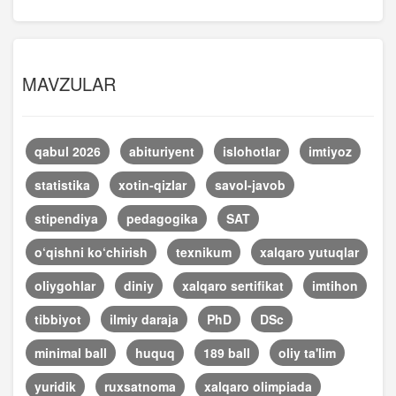
MAVZULAR
qabul 2026
abituriyent
islohotlar
imtiyoz
statistika
xotin-qizlar
savol-javob
stipendiya
pedagogika
SAT
o‘qishni ko‘chirish
texnikum
xalqaro yutuqlar
oliygohlar
diniy
xalqaro sertifikat
imtihon
tibbiyot
ilmiy daraja
PhD
DSc
minimal ball
huquq
189 ball
oliy ta'lim
yuridik
ruxsatnoma
xalqaro olimpiada