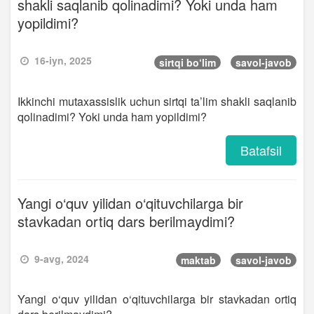
shakli saqlanib qolinadimi? Yoki unda ham
yopildimi?
16-iyn, 2025
sirtqi bo‘lim
savol-javob
Ikkinchi mutaxassislik uchun sirtqi ta’lim shakli saqlanib
qolinadimi? Yoki unda ham yopildimi?
Batafsil
Yangi o‘quv yilidan o‘qituvchilarga bir
stavkadan ortiq dars berilmaydimi?
9-avg, 2024
maktab
savol-javob
Yangi o‘quv yilidan o‘qituvchilarga bir stavkadan ortiq