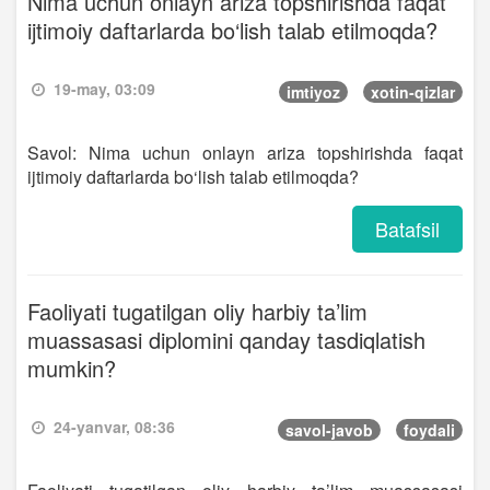
Nima uchun onlayn ariza topshirishda faqat
ijtimoiy daftarlarda bo‘lish talab etilmoqda?
19-may, 03:09
imtiyoz
xotin-qizlar
Savol: Nima uchun onlayn ariza topshirishda faqat
ijtimoiy daftarlarda bo‘lish talab etilmoqda?
Batafsil
Faoliyati tugatilgan oliy harbiy ta’lim
muassasasi diplomini qanday tasdiqlatish
mumkin?
24-yanvar, 08:36
savol-javob
foydali