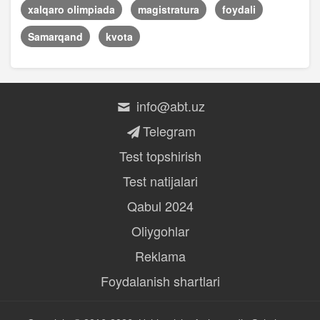
xalqaro olimpiada
magistratura
foydali
Samarqand
kvota
info@abt.uz
Telegram
Test topshirish
Test natijalari
Qabul 2024
Oliygohlar
Reklama
Foydalanish shartlari