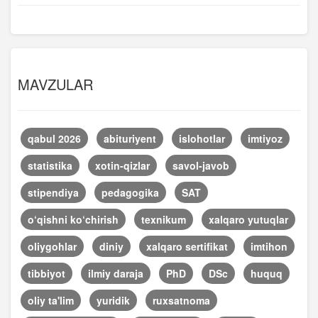
MAVZULAR
qabul 2026
abituriyent
islohotlar
imtiyoz
statistika
xotin-qizlar
savol-javob
stipendiya
pedagogika
SAT
o‘qishni ko‘chirish
texnikum
xalqaro yutuqlar
oliygohlar
diniy
xalqaro sertifikat
imtihon
tibbiyot
ilmiy daraja
PhD
DSc
huquq
oliy ta'lim
yuridik
ruxsatnoma