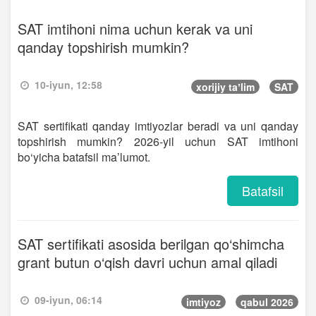
SAT imtihoni nima uchun kerak va uni
qanday topshirish mumkin?
10-iyun, 12:58
xorijiy taʼlim
SAT
SAT sertifikati qanday imtiyozlar beradi va uni qanday
topshirish mumkin? 2026-yil uchun SAT imtihoni
bo‘yicha batafsil ma’lumot.
Batafsil
SAT sertifikati asosida berilgan qo‘shimcha
grant butun o‘qish davri uchun amal qiladi
09-iyun, 06:14
imtiyoz
qabul 2026