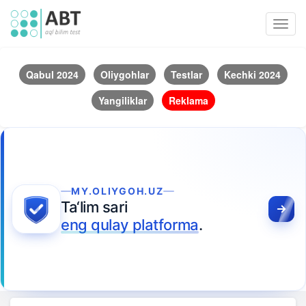
Toggl
navig
Qabul 2024
Oliygohlar
Testlar
Kechki 2024
Yangiliklar
Reklama
MY.OLIYGOH.UZ
Ta‘lim sari
eng qulay platforma
.