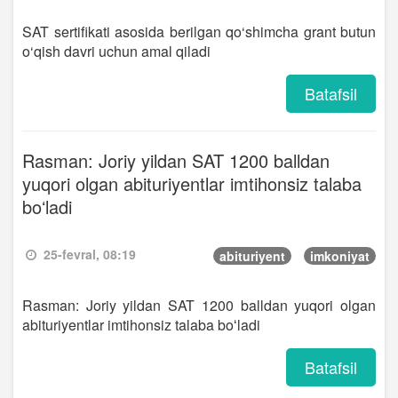
SAT sertifikati asosida berilgan qo‘shimcha grant butun
o‘qish davri uchun amal qiladi
Batafsil
Rasman: Joriy yildan SAT 1200 balldan
yuqori olgan abituriyentlar imtihonsiz talaba
boʻladi
25-fevral, 08:19
abituriyent
imkoniyat
Rasman: Joriy yildan SAT 1200 balldan yuqori olgan
abituriyentlar imtihonsiz talaba boʻladi
Batafsil