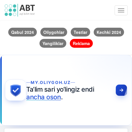
Toggl
navig
Qabul 2024
Oliygohlar
Testlar
Kechki 2024
Yangiliklar
Reklama
MY.OLIYGOH.UZ
Ta‘lim sari yo‘lingiz endi
ancha oson
.