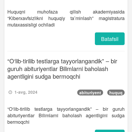
Huquqni muhofaza qilish akademiyasida
“Kiberxavfsizlikni huquqiy ta’minlash” magistratura
mutaxassisligi ochiladi
Batafsil
“O‘lib-tirilib testlarga tayyorlangandik” – bir
guruh abituriyentlar Bilimlarni baholash
agentligini sudga bermoqchi
1-avg, 2024
abituriyent
huquq
“O‘lib-tirilib testlarga tayyorlangandik” – bir guruh
abituriyentlar Bilimlarni baholash agentligini sudga
bermoqchi