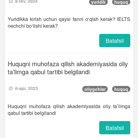
8-fev, 2024
yuridik
huquq
Yuridikka kirish uchun qaysi fanni o‘qish kerak? IELTS
nechchi bo‘lishi kerak?
Batafsil
Huquqni muhofaza qilish akademiyasida oliy
ta’limga qabul tartibi belgilandi
6-apr, 2023
oliygohlar
huquq
Huquqni muhofaza qilish akademiyasida oliy ta’limga
qabul tartibi belgilandi
Batafsil