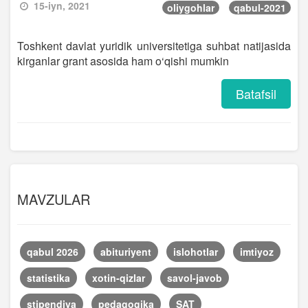
15-iyn, 2021
oliygohlar
qabul-2021
Toshkent davlat yuridik universitetiga suhbat natijasida
kirganlar grant asosida ham o‘qishi mumkin
Batafsil
MAVZULAR
qabul 2026
abituriyent
islohotlar
imtiyoz
statistika
xotin-qizlar
savol-javob
stipendiya
pedagogika
SAT