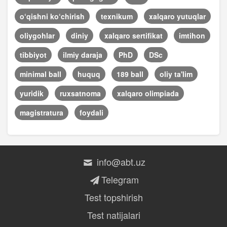
o‘qishni ko‘chirish
texnikum
xalqaro yutuqlar
oliygohlar
diniy
xalqaro sertifikat
imtihon
tibbiyot
ilmiy daraja
PhD
DSc
minimal ball
huquq
189 ball
oliy ta'lim
yuridik
ruxsatnoma
xalqaro olimpiada
magistratura
foydali
info@abt.uz
Telegram
Test topshirish
Test natijalari