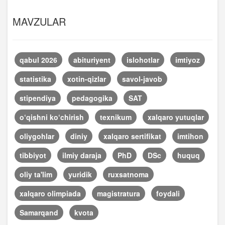
MAVZULAR
qabul 2026
abituriyent
islohotlar
imtiyoz
statistika
xotin-qizlar
savol-javob
stipendiya
pedagogika
SAT
o‘qishni ko‘chirish
texnikum
xalqaro yutuqlar
oliygohlar
diniy
xalqaro sertifikat
imtihon
tibbiyot
ilmiy daraja
PhD
DSc
huquq
oliy ta'lim
yuridik
ruxsatnoma
xalqaro olimpiada
magistratura
foydali
Samarqand
kvota