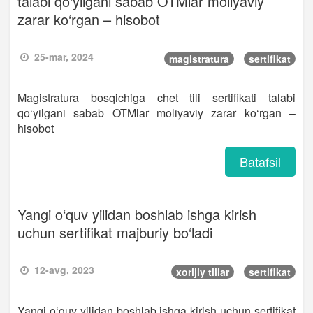
talabi qo‘yilgani sabab OTMlar moliyaviy
zarar ko‘rgan – hisobot
25-mar, 2024
magistratura
sertifikat
Magistratura bosqichiga chet tili sertifikati talabi
qo‘yilgani sabab OTMlar moliyaviy zarar ko‘rgan –
hisobot
Batafsil
Yangi o‘quv yilidan boshlab ishga kirish
uchun sertifikat majburiy bo‘ladi
12-avg, 2023
xorijiy tillar
sertifikat
Yangi o‘quv yilidan boshlab ishga kirish uchun sertifikat