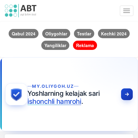
Toggl
navig
Qabul 2024
Oliygohlar
Testlar
Kechki 2024
Yangiliklar
Reklama
MY.OLIYGOH.UZ
Yoshlarning kelajak sari
ishonchli hamrohi
.