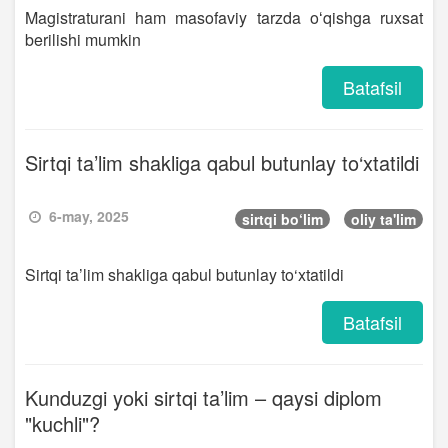
Magistraturani ham masofaviy tarzda oʻqishga ruxsat
berilishi mumkin
Batafsil
Sirtqi ta’lim shakliga qabul butunlay to‘xtatildi
6-may, 2025
sirtqi bo‘lim
oliy ta'lim
Sirtqi ta’lim shakliga qabul butunlay to‘xtatildi
Batafsil
Kunduzgi yoki sirtqi ta’lim – qaysi diplom
"kuchli"?