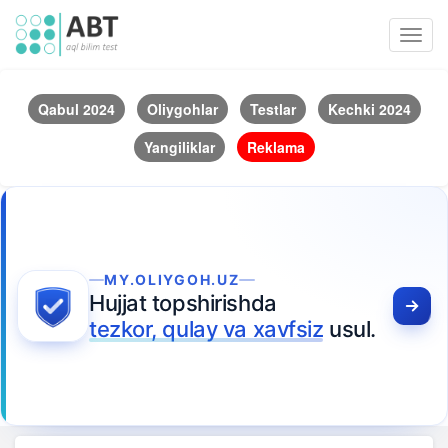
Toggl
navig
Qabul 2024
Oliygohlar
Testlar
Kechki 2024
Yangiliklar
Reklama
MY.OLIYGOH.UZ
Hujjat topshirishda
tezkor, qulay va xavfsiz
usul.