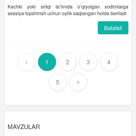
Kechki yoki sirtqi taʼlimda oʻqiyotgan xodimlarga
sessiya topshirish uchun oylik saqlangan holda beriladi
Batafsil
1
2
3
4
5
MAVZULAR