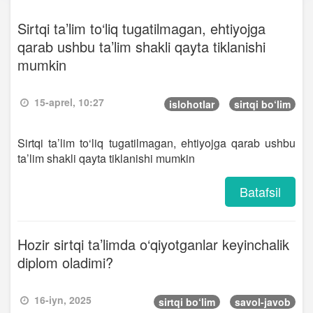
Sirtqi ta’lim to‘liq tugatilmagan, ehtiyojga
qarab ushbu ta’lim shakli qayta tiklanishi
mumkin
15-aprel, 10:27
islohotlar
sirtqi bo‘lim
Sirtqi ta’lim to‘liq tugatilmagan, ehtiyojga qarab ushbu
ta’lim shakli qayta tiklanishi mumkin
Batafsil
Hozir sirtqi ta’limda o‘qiyotganlar keyinchalik
diplom oladimi?
16-iyn, 2025
sirtqi bo‘lim
savol-javob