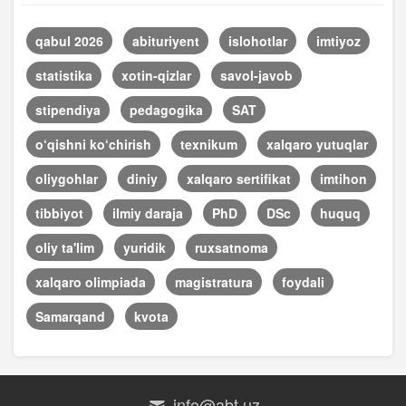
qabul 2026
abituriyent
islohotlar
imtiyoz
statistika
xotin-qizlar
savol-javob
stipendiya
pedagogika
SAT
o‘qishni ko‘chirish
texnikum
xalqaro yutuqlar
oliygohlar
diniy
xalqaro sertifikat
imtihon
tibbiyot
ilmiy daraja
PhD
DSc
huquq
oliy ta'lim
yuridik
ruxsatnoma
xalqaro olimpiada
magistratura
foydali
Samarqand
kvota
info@abt.uz