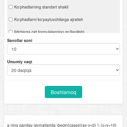
Ko‘phadlarning standart shakli
Ko‘phadlarni ko‘paytuvchilarga ajratish
Ildizlarga oid formulalarning qo‘llanilishi
Savollar soni
Hisoblashga oid misollar
Ifodalarni soddalashtirish
Umumiy vaqt
n- darajali ildiz. Ratsional ko‘rsatkichli daraja
Chiziqli tenglamalar. Proporsiya
Boshlamoq
Kvadrat tenglamalar
Viyet teoremasi
Ratsional tenglamalar
a ning qanday qiymatlarida \begin{cases}{ax-y=0} \\ {x+y=10}