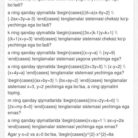
Irratsional tenglamalar va tengsizliklar
bo‘ladi?
a ning qanday qiymatida \begin{cases}{(6+a)x-6y=2} \\
Arifmetik progressiya
{-2ax+3y=a-3} \end{cases} tenglamalar sistemasi cheksiz ko‘p
yechimga ega bo‘ladi?
Sonlarga oid masalalar
k ning qanday qiymatida \begin{cases}{3x+(k-1)y=k+1} \\
{(k+1)x+y=3} \end{cases} tenglamalar sistemasi cheksiz ko‘p
Harakatga oid masalalar
yechimga ega bo‘ladi?
a ning qanday qiymatida \begin{cases}{x+y=a} \\ {xy=9}
Aralashmaga oid masalalar
\end{cases} tenglamalar sistemasi yagona yechimga ega?
a ning qanday qiymatida \begin{cases}{2x+3y=5} \\ {x-y=2} \\
Funksiyalarning xossalari
{x+4y=a} \end{cases} tenglamalar sistemasi yechimga ega?
\begin{cases}{ax+by=3} \\ {bx+ay=2} \end{cases} tenglamalar
Aralash bo‘lim
sistemasi x=3, y=2 yechimga ega bo‘lsa, a ning qiymatini
toping.
Ko‘rsatkichli funksiya va uning xossalari
m ning qanday qiymatlarida \begin{cases}{mx+2y+4=0} \\
{2x+my-8=0} \end{cases} tenglamalar sistemasi yechimga ega
Ko‘rsatkichli tenglamalar
emas?
a ning qanday qiymatlarida \begin{cases}x+ay=1 \\ ax+y=2a
Ko‘rsatkichli tengsizliklar
\end{cases} tenglamalar sistemasi yechimga ega emas?
Agar y-x=2 va a>0 bo‘lsa, \begin{cases}y^{2}-x^{2}=8a