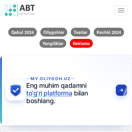
Toggl
navig
Qabul 2024
Oliygohlar
Testlar
Kechki 2024
Yangiliklar
Reklama
MY.OLIYGOH.UZ
Eng muhim qadamni
to‘g‘ri platforma
bilan
boshlang.