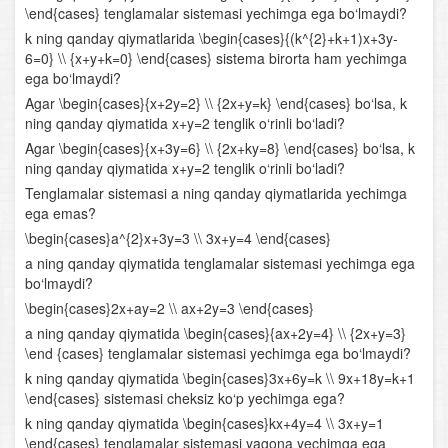
\end{cases} tenglamalar sistemasi yechimga ega bo‘lmaydi?
Parametrli chiziqli tenglamalar
k ning qanday qiymatlarida \begin{cases}{(k^{2}+k+1)x+3y-
6=0} \\ {x+y+k=0} \end{cases} sistema birorta ham yechimga
Parametrli kvadrat tenglamalar
ega bo‘lmaydi?
Agar \begin{cases}{x+2y=2} \\ {2x+y=k} \end{cases} bo‘lsa, k
Chiziqli tenglamalar sistemasi
ning qanday qiymatida x+y=2 tenglik o‘rinli bo‘ladi?
Agar \begin{cases}{x+3y=6} \\ {2x+ky=8} \end{cases} bo‘lsa, k
Chiziqli va ikkinchi darajali tenglamalar sistemasi
ning qanday qiymatida x+y=2 tenglik o‘rinli bo‘ladi?
Ikkinchi va undan yuqori darajali tenglamalar sistemasi
Tenglamalar sistemasi a ning qanday qiymatlarida yechimga
ega emas?
Tengsizliklar
\begin{cases}a^{2}x+3y=3 \\ 3x+y=4 \end{cases}
a ning qanday qiymatida tenglamalar sistemasi yechimga ega
Chiziqli tengsizliklar
bo‘lmaydi?
\begin{cases}2x+ay=2 \\ ax+2y=3 \end{cases}
Chiziqli tengsizliklar sistemasi
a ning qanday qiymatida \begin{cases}{ax+2y=4} \\ {2x+y=3}
\end {cases} tenglamalar sistemasi yechimga ega bo‘lmaydi?
Oraliqlar usuli
k ning qanday qiymatida \begin{cases}3x+6y=k \\ 9x+18y=k+1
\end{cases} sistemasi cheksiz ko‘p yechimga ega?
Parametrli tengsizliklar
k ning qanday qiymatida \begin{cases}kx+4y=4 \\ 3x+y=1
\end{cases} tenglamalar sistemasi yagona yechimga ega