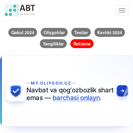
Toggl
navig
Qabul 2024
Oliygohlar
Testlar
Kechki 2024
Yangiliklar
Reklama
MY.OLIYGOH.UZ
Navbat va qog‘ozbozlik shart
emas —
barchasi onlayn
.