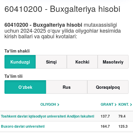
60410200 - Buxgalteriya hisobi
mutaxassisligi
60410200 - Buxgalteriya hisobi
uchun 2024-2025 o‘quv yilida oliygohlar kesimida
kirish ballari va qabul kvotalari:
Taʼlim shakli
Kunduzgi
Sirtqi
Kechki
Masofaviy
Ta’lim tili
O‘zbek
Rus
Qoraqalpoq
OLIYGOH
GRANT
KONT.
Toshkent davlat iqtisodiyot universiteti Andijon fakulteti
137.7
79.4
Buxoro davlat universiteti
164.7
125.3