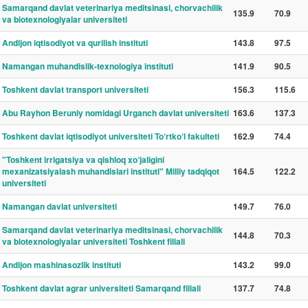
Samarqand davlat veterinariya meditsinasi, chorvachilik
135.9
70.9
va biotexnologiyalar universiteti
Andijon iqtisodiyot va qurilish instituti
143.8
97.5
Namangan muhandislik-texnologiya instituti
141.9
90.5
Toshkent davlat transport universiteti
156.3
115.6
Abu Rayhon Beruniy nomidagi Urganch davlat universiteti
163.6
137.3
Toshkent davlat iqtisodiyot universiteti To‘rtko‘l fakulteti
162.9
74.4
"Toshkent irrigatsiya va qishloq xo‘jaligini
mexanizatsiyalash muhandislari instituti" Milliy tadqiqot
164.5
122.2
universiteti
Namangan davlat universiteti
149.7
76.0
Samarqand davlat veterinariya meditsinasi, chorvachilik
144.8
70.3
va biotexnologiyalar universiteti Toshkent filiali
Andijon mashinasozlik instituti
143.2
99.0
Toshkent davlat agrar universiteti Samarqand filiali
137.7
74.8