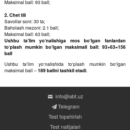
Maksimal ball: 93 ball;
2. Chet tili
Savollar soni: 30 ta;
Baholash mezoni: 2.1 ball;
Maksimal ball: 63 ball;
Ushbu ta’lim yo‘nalishiga mos bo‘lgan fanlardan
to‘plash mumkin bo‘lgan maksimall ball: 93+63=156
ball
Ushbu taʼlim yo‘nalishida to‘plash mumkin bo‘lgan
maksimal ball –
189 ballni tashkil etadi
.
info@abt.uz
Telegram
Test topshirish
Test natijalari