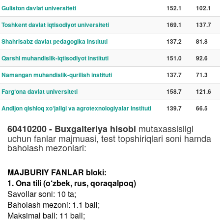
Guliston davlat universiteti
152.1
102.1
Toshkent davlat iqtisodiyot universiteti
169.1
137.7
Shahrisabz davlat pedagogika instituti
137.2
81.8
Qarshi muhandislik-iqtisodiyot instituti
151.0
92.6
Namangan muhandislik-qurilish instituti
137.7
71.3
Farg‘ona davlat universiteti
158.7
121.6
Andijon qishloq xo‘jaligi va agrotexnologiyalar instituti
139.7
66.5
mutaxassisligi
60410200 - Buxgalteriya hisobi
uchun fanlar majmuasi, test topshiriqlari soni hamda
baholash mezonlari:
MAJBURIY FANLAR bloki:
1. Ona tili (o‘zbek, rus, qoraqalpoq)
Savollar soni: 10 ta;
Baholash mezoni: 1.1 ball;
Maksimal ball: 11 ball;