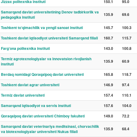
Jizzax politexnika instituti
150.1
95.0
Samarqand davlat universitetining Denov tadbirkorlik va
135.9
69.6
pedagogika instituti
Toshkent to‘qimachilik va yengil sanoat instituti
145.7
100.3
Toshkent davlat iqtisodiyot universiteti Samarqand filiali
160.7
115.7
Farg‘ona politexnika instituti
143.0
100.8
Termiz agrotexnologiyalar va innovatsion rivojlanish
135.9
60.9
instituti
Berdaq nomidagi Qoraqalpoq davlat universiteti
165.8
118.7
Toshkent davlat agrar universiteti
146.9
97.4
Termiz davlat universiteti
157.4
110.1
Samarqand iqtisodiyot va servis instituti
157.6
104.0
Qoraqalpoq davlat universiteti Chimboy fakulteti
149.0
72.2
Samarqand davlat veterinariya meditsinasi, chorvachilik
135.9
68.4
va biotexnologiyalar universiteti Nukus filiali