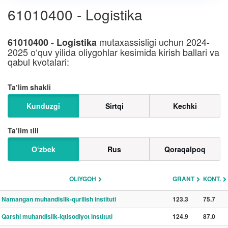
61010400 - Logistika
mutaxassisligi uchun 2024-
61010400 - Logistika
2025 o‘quv yilida oliygohlar kesimida kirish ballari va
qabul kvotalari:
Taʼlim shakli
Kunduzgi
Sirtqi
Kechki
Ta’lim tili
O‘zbek
Rus
Qoraqalpoq
OLIYGOH
GRANT
KONT.
Namangan muhandislik-qurilish instituti
123.3
75.7
Qarshi muhandislik-iqtisodiyot instituti
124.9
87.0