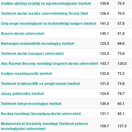
Andijon qishloq xo‘jaligi va agrotexnologiyalar instituti
130.6
70.4
Toshkent davlat texnika universitetining Termiz filiali
126.4
70.4
Oziq-ovqat texnologiyasi va muhandisligi xalqaro instituti
141.2
57.8
Buxoro davlat universiteti
140.1
91.9
Namangan muhandislik-texnologiya instituti
123.3
89.6
Toshkent davlat transport universiteti
123.3
73.6
Abu Rayhon Beruniy nomidagi Urganch davlat universiteti
143.7
120.0
Andijon mashinasozlik instituti
132.8
72.3
Toshkent to‘qimachilik va yengil sanoat instituti
131.5
74.8
Jizzax politexnika instituti
124.6
78.7
Toshkent kimyo-texnologiya instituti
130.4
60.1
Berdaq nomidagi Qoraqalpoq davlat universiteti
131.1
83.1
Muhammad al-Xorazmiy nomidagi Toshkent axborot
158.7
127.5
texnologiyalari universiteti