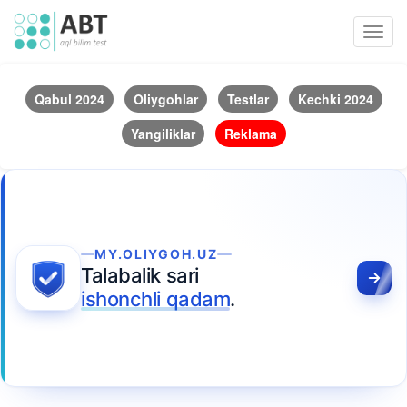
Toggl
navig
Qabul 2024
Oliygohlar
Testlar
Kechki 2024
Yangiliklar
Reklama
MY.OLIYGOH.UZ
Talabalik sari
ishonchli qadam
.