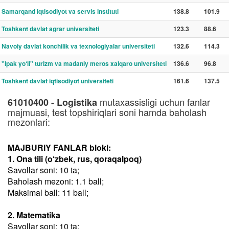
Samarqand iqtisodiyot va servis instituti
138.8
101.9
Toshkent davlat agrar universiteti
123.3
88.6
Navoiy davlat konchilik va texnologiyalar universiteti
132.6
114.3
"Ipak yo‘li" turizm va madaniy meros xalqaro universiteti
136.6
96.8
Toshkent davlat iqtisodiyot universiteti
161.6
137.5
mutaxassisligi uchun fanlar
61010400 - Logistika
majmuasi, test topshiriqlari soni hamda baholash
mezonlari:
MAJBURIY FANLAR bloki:
1. Ona tili (o‘zbek, rus, qoraqalpoq)
Savollar soni: 10 ta;
Baholash mezoni: 1.1 ball;
Maksimal ball: 11 ball;
2. Matematika
Savollar soni: 10 ta;