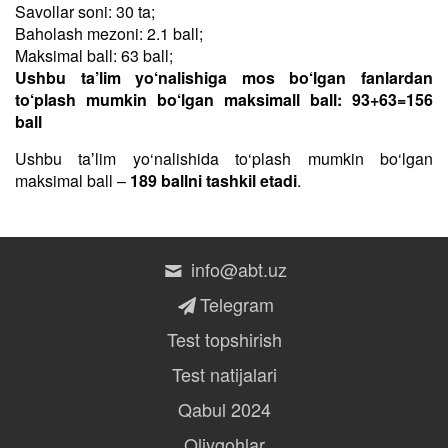
Savollar soni: 30 ta;
Baholash mezoni: 2.1 ball;
Maksimal ball: 63 ball;
Ushbu ta’lim yo‘nalishiga mos bo‘lgan fanlardan
to‘plash mumkin bo‘lgan maksimall ball: 93+63=156
ball
Ushbu taʼlim yo‘nalishida to‘plash mumkin bo‘lgan
maksimal ball –
189 ballni tashkil etadi
.
info@abt.uz
Telegram
Test topshirish
Test natijalari
Qabul 2024
Oliygohlar