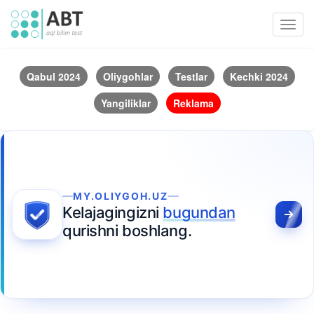
Toggl
navig
Qabul 2024
Oliygohlar
Testlar
Kechki 2024
Yangiliklar
Reklama
MY.OLIYGOH.UZ
Kelajagingizni
bugundan
qurishni boshlang.