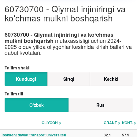
60730700 - Qiymat injiniringi va
koʻchmas mulkni boshqarish
60730700 - Qiymat injiniringi va koʻchmas
mutaxassisligi uchun 2024-
mulkni boshqarish
2025 o‘quv yilida oliygohlar kesimida kirish ballari va
qabul kvotalari:
Taʼlim shakli
Kunduzgi
Sirtqi
Kechki
Ta’lim tili
O‘zbek
Rus
OLIYGOH
GRANT
KONT.
Toshkent davlat transport universiteti
82.1
57.9