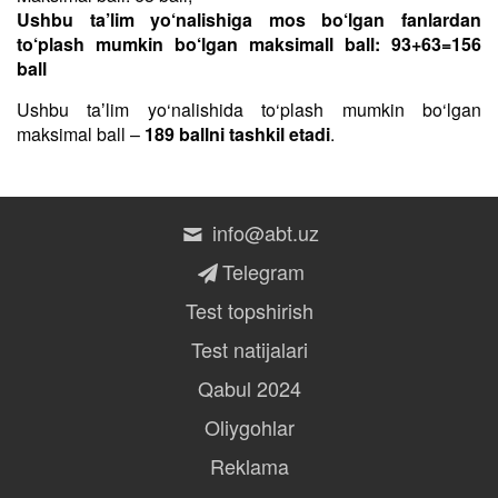
Ushbu ta’lim yo‘nalishiga mos bo‘lgan fanlardan
to‘plash mumkin bo‘lgan maksimall ball: 93+63=156
ball
Ushbu taʼlim yo‘nalishida to‘plash mumkin bo‘lgan
maksimal ball –
189 ballni tashkil etadi
.
info@abt.uz
Telegram
Test topshirish
Test natijalari
Qabul 2024
Oliygohlar
Reklama