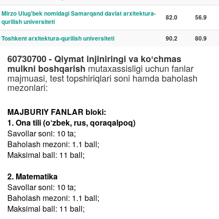
Mirzo Ulug'bek nomidagi Samarqand davlat arxitektura-
82.0
56.9
qurilish universiteti
Toshkent arxitektura-qurilish universiteti
90.2
80.9
60730700 - Qiymat injiniringi va koʻchmas
mutaxassisligi uchun fanlar
mulkni boshqarish
majmuasi, test topshiriqlari soni hamda baholash
mezonlari:
MAJBURIY FANLAR bloki:
1. Ona tili (o‘zbek, rus, qoraqalpoq)
Savollar soni: 10 ta;
Baholash mezoni: 1.1 ball;
Maksimal ball: 11 ball;
2. Matematika
Savollar soni: 10 ta;
Baholash mezoni: 1.1 ball;
Maksimal ball: 11 ball;