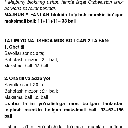
* Majburiy blokning ushbu fanida faqat O‘zbekiston tarixi
bo‘yicha savollar beriladi.
MAJBURIY FANLAR blokida to‘plash mumkin bo‘lgan
maksimall ball: 11+11+11= 33 ball
TA’LIM YO‘NALISHIGA MOS BO‘LGAN 2 TA FAN:
1. Chet tili
Savollar soni: 30 ta;
Baholash mezoni: 3.1 ball;
Maksimal ball: 93 ball;
2. Ona tili va adabiyoti
Savollar soni: 30 ta;
Baholash mezoni: 2.1 ball;
Maksimal ball: 63 ball;
Ushbu ta’lim yo‘nalishiga mos bo‘lgan fanlardan
to‘plash mumkin bo‘lgan maksimall ball: 93+63=156
ball
Ushbu taʼlim yo‘nalishida to‘plash mumkin bo‘lgan