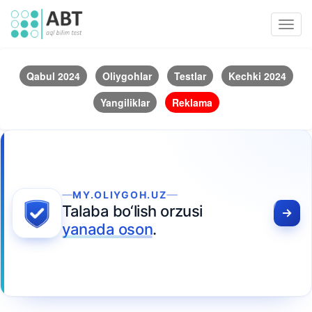
Toggl
navig
Qabul 2024
Oliygohlar
Testlar
Kechki 2024
Yangiliklar
Reklama
MY.OLIYGOH.UZ
Talaba bo‘lish orzusi
yanada oson
.