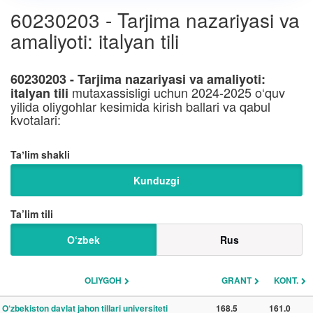
60230203 - Tarjima nazariyasi va
amaliyoti: italyan tili
60230203 - Tarjima nazariyasi va amaliyoti:
mutaxassisligi uchun 2024-2025 o‘quv
italyan tili
yilida oliygohlar kesimida kirish ballari va qabul
kvotalari:
Taʼlim shakli
Kunduzgi
Ta’lim tili
O‘zbek
Rus
OLIYGOH
GRANT
KONT.
O‘zbekiston davlat jahon tillari universiteti
168.5
161.0