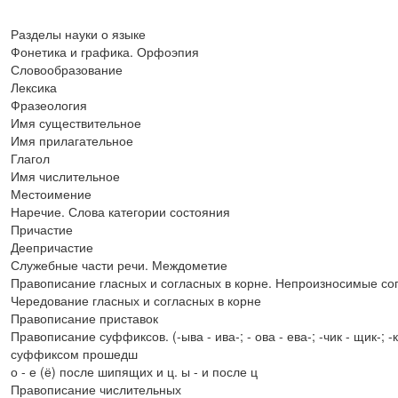
Разделы науки о языке
Фонетика и графика. Орфоэпия
Словообразование
Лексика
Фразеология
Имя существительное
Имя прилагательное
Глагол
Имя числительное
Местоимение
Наречие. Слова категории состояния
Причастие
Деепричастие
Служебные части речи. Междометие
Правописание гласных и согласных в корне. Непроизносимые со
Чередование гласных и согласных в корне
Правописание приставок
Правописание суффиксов. (-ыва - ива-; - ова - ева-; -чик - щик-; -к -
суффиксом прошедш
о - е (ё) после шипящих и ц. ы - и после ц
Правописание числительных