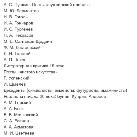
А. С. Пушкин. Поэты «пушкинской плеяды»
М. Ю. Лермонтов
Н. В. Гоголь
И. А. Гончаров
И. С. Тургенев
Н. А. Некрасов
М. Е. Салтыков-Щедрин
Ф. М. Достоевский
Л. Н. Толстой
А. П. Чехов
Литературная критика 19 века
Поэты «чистого искусства»
Г. Успенский
И. Шмелёв
Декаденты (символисты, акмеисты, футуристы, имажинисты)
Реалисты начала 20 века: Бунин, Куприн, Андреев
А. М. Горький
А. А. Блок
В. В. Маяковский
С. А. Есенин
А. А. Ахматова
М. И. Цветаева