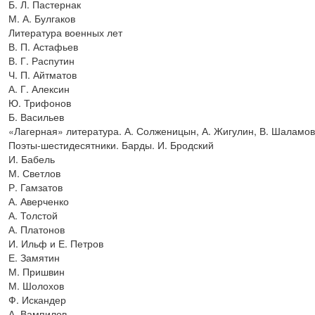
Б. Л. Пастернак
М. А. Булгаков
Литература военных лет
В. П. Астафьев
В. Г. Распутин
Ч. П. Айтматов
А. Г. Алексин
Ю. Трифонов
Б. Васильев
«Лагерная» литература. А. Солженицын, А. Жигулин, В. Шаламов
Поэты-шестидесятники. Барды. И. Бродский
И. Бабель
М. Светлов
Р. Гамзатов
А. Аверченко
А. Толстой
А. Платонов
И. Ильф и Е. Петров
Е. Замятин
М. Пришвин
М. Шолохов
Ф. Искандер
А. Вампилов