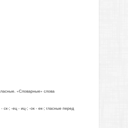
гласные. «Словарные» слова
 ск-; -ец - иц-; -ок - ек-; гласные перед