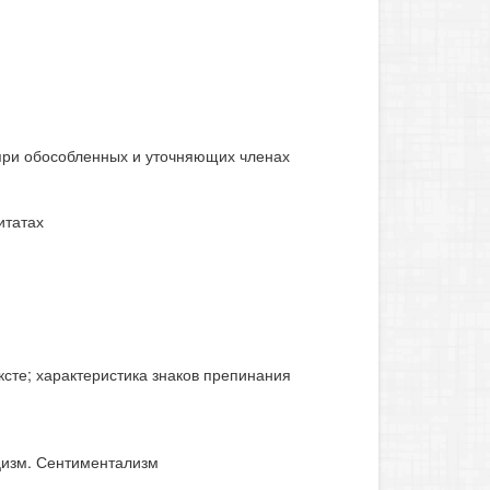
при обособленных и уточняющих членах
итатах
ксте; характеристика знаков препинания
цизм. Сентиментализм