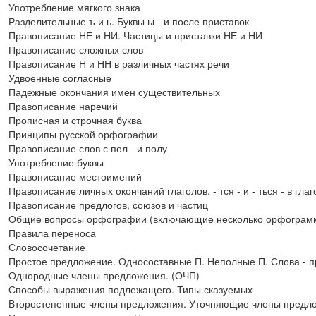
Употребление мягкого знака
Разделительные ъ и ь. Буквы ы - и после приставок
Правописание НЕ и НИ. Частицы и приставки НЕ и НИ
Правописание сложных слов
Правописание Н и НН в различных частях речи
Удвоенные согласные
Падежные окончания имён существительных
Правописание наречий
Прописная и строчная буква
Принципы русской орфографии
Правописание слов с пол - и полу
Употребление буквы
Правописание местоимений
Правописание личных окончаний глаголов. - тся - и - ться - в глаг
Правописание предлогов, союзов и частиц
Общие вопросы орфографии (включающие несколько орфограм
Правила переноса
Словосочетание
Простое предложение. Односоставные П. Неполные П. Слова - 
Однородные члены предложения. (ОЧП)
Способы выражения подлежащего. Типы сказуемых
Второстепенные члены предложения. Уточняющие члены предло