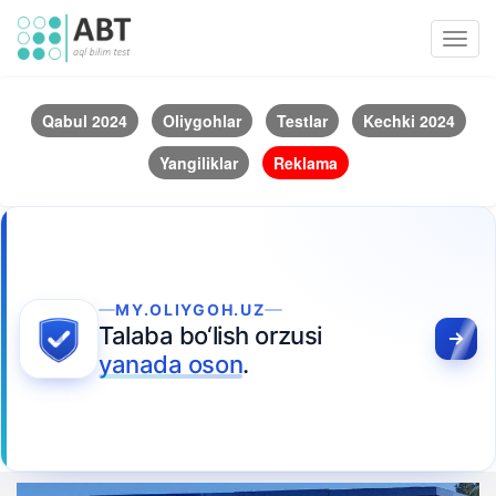
Toggl
navig
Qabul 2024
Oliygohlar
Testlar
Kechki 2024
Yangiliklar
Reklama
MY.OLIYGOH.UZ
Talaba bo‘lish orzusi
yanada oson
.