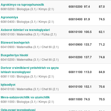
Agrokimyo va tuproqshunoslik
60810200
97.4
87.0
60810200 / Biologiya (3.1) / Kimyo (2.1)
Agronomiya
60810400
81.9
74.5
60810400 / Biologiya (3.1) / Kimyo (2.1)
Axborot tizimlari va texnologiyalari
60610100
100.5
62.1
60610100 / Matematika (3.1) / Fizika (2.1)
Biznesni boshqarish
60410900
133.7
71.2
60410900 / Matematika (3.1) / Chet tili (2.1)
Buxgalteriya hisobi
60410200
137.7
74.8
60410200 / Matematika (3.1) / Chet tili (2.1)
Dorivor oʻsimliklarni yetishtirish va qayta
ishlash texnologiyasi
60811100
113.0
84.9
60811100 / Biologiya (3.1) / Kimyo (2.1)
Iqtisodiyot
60410100
152.1
70.6
60410100 / Matematika (3.1) / Chet tili (2.1)
Meva-sabzavotchilik va uzumchilik
60811000
74.5
70.5
60811000 / Biologiya (3.1) / Kimyo (2.1)
Oziq-ovqat texnologiyasi