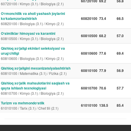
60720100
69.2
56.8
60720100 / Kimyo (3.1) / Biologiya (2.1)
Oʻrmonchilik va aholi yashash joylarini
koʻkalamzorlashtirish
60820100
73.4
66.5
60820100 / Biologiya (3.1) / Kimyo (2.1)
Oʻsimliklar himoyasi va karantini
60810500
68.2
57.0
60810500 / Kimyo (3.1) / Biologiya (2.1)
Qishloq xoʻjaligi ekinlari seleksiyasi va
urugʻchiligi
60810600
77.6
69.4
60810600 / Biologiya (3.1) / Kimyo (2.1)
Qishloq xoʻjaligini mexanizatsiyalashtirish
60810100
77.9
56.9
60810100 / Matematika (3.1) / Fizika (2.1)
Qishloq xoʻjalik mahsulotlarini saqlash va
qayta ishlash texnologiyasi
60810700
70.6
57.7
60810700 / Kimyo (3.1) / Biologiya (2.1)
Turizm va mehmondoʻstlik
61010100
138.5
85.4
61010100 / Tarix (3.1) / Chet tili (2.1)