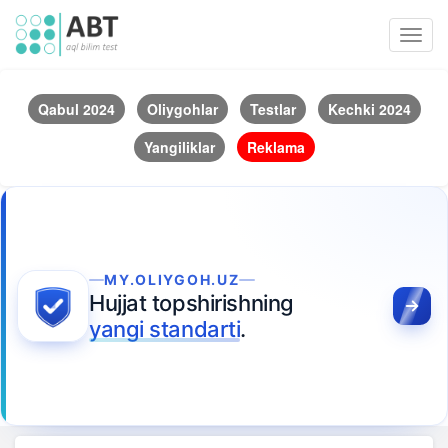
Toggl
navig
Qabul 2024
Oliygohlar
Testlar
Kechki 2024
Yangiliklar
Reklama
MY.OLIYGOH.UZ
Hujjat topshirishning
yangi standarti
.