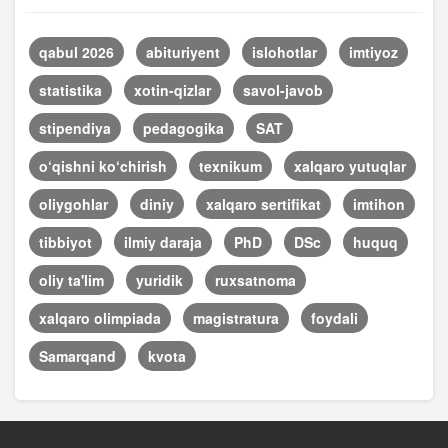
qabul 2026
abituriyent
islohotlar
imtiyoz
statistika
xotin-qizlar
savol-javob
stipendiya
pedagogika
SAT
o‘qishni ko‘chirish
texnikum
xalqaro yutuqlar
oliygohlar
diniy
xalqaro sertifikat
imtihon
tibbiyot
ilmiy daraja
PhD
DSc
huquq
oliy ta'lim
yuridik
ruxsatnoma
xalqaro olimpiada
magistratura
foydali
Samarqand
kvota