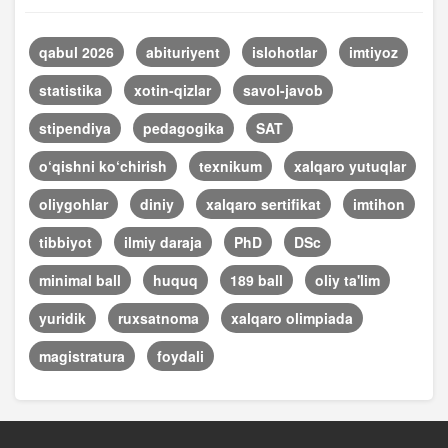
qabul 2026
abituriyent
islohotlar
imtiyoz
statistika
xotin-qizlar
savol-javob
stipendiya
pedagogika
SAT
o‘qishni ko‘chirish
texnikum
xalqaro yutuqlar
oliygohlar
diniy
xalqaro sertifikat
imtihon
tibbiyot
ilmiy daraja
PhD
DSc
minimal ball
huquq
189 ball
oliy ta'lim
yuridik
ruxsatnoma
xalqaro olimpiada
magistratura
foydali