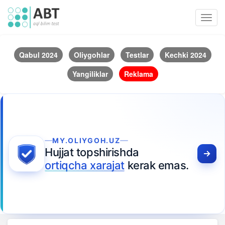
Toggl
navig
Qabul 2024
Oliygohlar
Testlar
Kechki 2024
Yangiliklar
Reklama
MY.OLIYGOH.UZ
Hujjat topshirishda
ortiqcha xarajat
kerak emas.