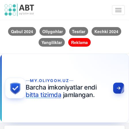
Toggl
navig
Qabul 2024
Oliygohlar
Testlar
Kechki 2024
Yangiliklar
Reklama
MY.OLIYGOH.UZ
Barcha imkoniyatlar endi
bitta tizimda
jamlangan.