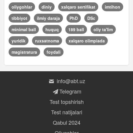
oliygohlar
diniy
xalqaro sertifikat
imtihon
tibbiyot
ilmiy daraja
PhD
DSc
minimal ball
huquq
189 ball
oliy ta'lim
yuridik
ruxsatnoma
xalqaro olimpiada
magistratura
foydali
info@abt.uz
Telegram
Test topshirish
Test natijalari
Qabul 2024
Oliygohlar