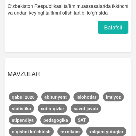
O‘zbekiston Respublikasi ta’lim muassasalarida ikkinchi
va undan keyingi ta’limni olish tartibi to‘g‘risida
Batafsil
MAVZULAR
qabul 2026
abituriyent
islohotlar
imtiyoz
statistika
xotin-qizlar
savol-javob
stipendiya
pedagogika
SAT
o‘qishni ko‘chirish
texnikum
xalqaro yutuqlar