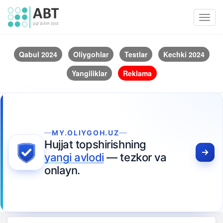
Toggl
navig
Qabul 2024
Oliygohlar
Testlar
Kechki 2024
Yangiliklar
Reklama
MY.OLIYGOH.UZ
Hujjat topshirishning
yangi avlodi
— tezkor va
onlayn.