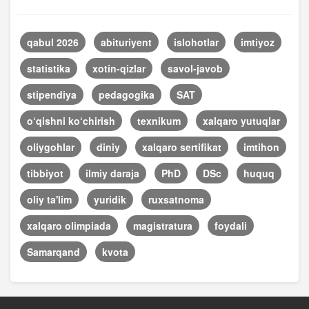
qabul 2026
abituriyent
islohotlar
imtiyoz
statistika
xotin-qizlar
savol-javob
stipendiya
pedagogika
SAT
o‘qishni ko‘chirish
texnikum
xalqaro yutuqlar
oliygohlar
diniy
xalqaro sertifikat
imtihon
tibbiyot
ilmiy daraja
PhD
DSc
huquq
oliy ta'lim
yuridik
ruxsatnoma
xalqaro olimpiada
magistratura
foydali
Samarqand
kvota